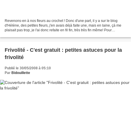
Revenons-en à nos fleurs au crochet ! Donc d'une part, il y a sur le blog
d'Hélène, des petites fleurs, j'en avais déjà faite une, mais en laine, çà me
plaisait pas trop, je l'ai donc refaite en fil fin, très très fin même! Pour
comparaison, j'ai mis...
Frivolité - C'est gratuit : petites astuces pour la
frivolité
Publié le 30/05/2008 à 05:10
Par
Bidouillette