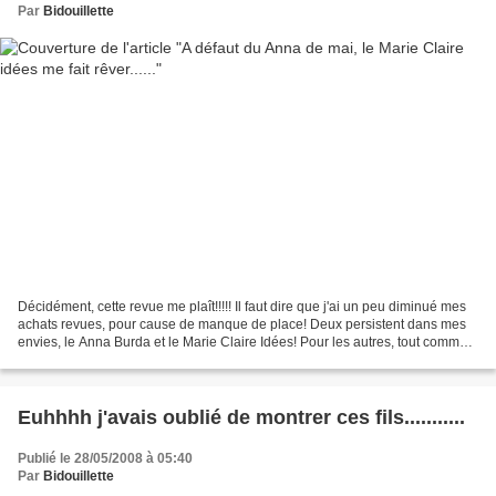
Par
Bidouillette
Décidément, cette revue me plaît!!!!! Il faut dire que j'ai un peu diminué mes
achats revues, pour cause de manque de place! Deux persistent dans mes
envies, le Anna Burda et le Marie Claire Idées! Pour les autres, tout comme
avant, je les feuillète,...
Euhhhh j'avais oublié de montrer ces fils...........
Publié le 28/05/2008 à 05:40
Par
Bidouillette