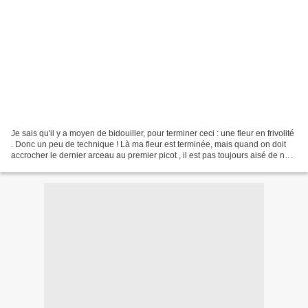
Je sais qu'il y a moyen de bidouiller, pour terminer ceci : une fleur en frivolité
. Donc un peu de technique ! Là ma fleur est terminée, mais quand on doit
accrocher le dernier arceau au premier picot , il est pas toujours aisé de ne
pas se mêler les...