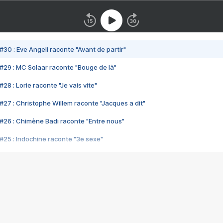
#30 : Eve Angeli raconte "Avant de partir"
#29 : MC Solaar raconte "Bouge de là"
28 : Lorie raconte "Je vais vite"
#27 : Christophe Willem raconte "Jacques a dit"
#26 : Chimène Badi raconte "Entre nous"
#25 : Indochine raconte "3e sexe"
#24 : Zaho raconte "C'est chelou"
#23 : Patrick Bruel raconte "Au café des délices"
#22 : Kyo raconte "Le chemin"
#21 : Nolwenn Leroy raconte "Cassé"