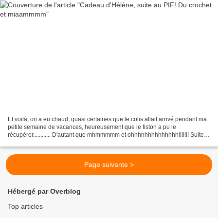
Et voilà, on a eu chaud, quasi certaines que le colis allait arrivé pendant ma
petite semaine de vacances, heureusement que le fiston a pu le
récupérer............ D'autant que mhmmmmm et ohhhhhhhhhhhhhh!!!!!!! Suite à
l'épidémie de PIF qui avait eu lieu...
Page suivante >
Hébergé par Overblog
Top articles