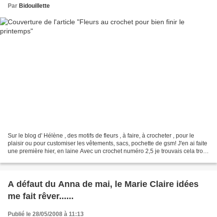
Par
Bidouillette
Sur le blog d' Hélène , des motifs de fleurs , à faire, à crocheter , pour le
plaisir ou pour customiser les vêtements, sacs, pochette de gsm! J'en ai faite
une première hier, en laine Avec un crochet numéro 2,5 je trouvais cela trop
gros, donc j'ai pris...
A défaut du Anna de mai, le Marie Claire idées
me fait rêver......
Publié le 28/05/2008 à 11:13