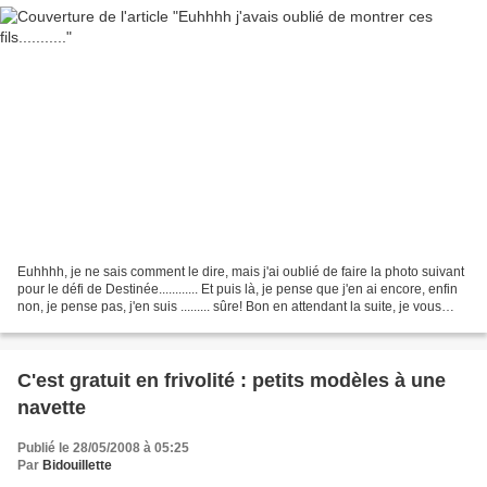
Euhhhh, je ne sais comment le dire, mais j'ai oublié de faire la photo suivant
pour le défi de Destinée............ Et puis là, je pense que j'en ai encore, enfin
non, je pense pas, j'en suis ......... sûre! Bon en attendant la suite, je vous
montre déjà...
C'est gratuit en frivolité : petits modèles à une
navette
Publié le 28/05/2008 à 05:25
Par
Bidouillette