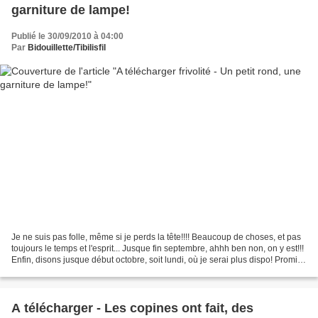
garniture de lampe!
Publié le 30/09/2010 à 04:00
Par
Bidouillette/Tibilisfil
Je ne suis pas folle, même si je perds la tête!!!! Beaucoup de choses, et pas
toujours le temps et l'esprit... Jusque fin septembre, ahhh ben non, on y est!!!
Enfin, disons jusque début octobre, soit lundi, où je serai plus dispo! Promis!
Voici donc un...
A télécharger - Les copines ont fait, des