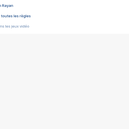
im Rayan
 toutes les règles
s les jeux vidéo
us choquant de Rockstar ? - Le scandale BULLY
e plus moche de Steam
du RÊVE tourne au CAUCHEMAR
pendant 8 heures
it… à tort
umiliés par un jeu vidéo
ire - Final Fantasy 8
ti un empire - Age of Empires
story DOFUS