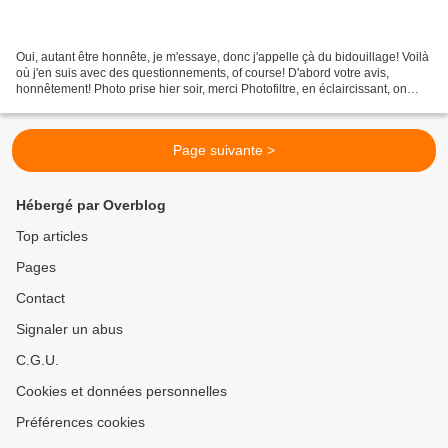
Oui, autant être honnête, je m'essaye, donc j'appelle çà du bidouillage! Voilà
où j'en suis avec des questionnements, of course! D'abord votre avis,
honnêtement! Photo prise hier soir, merci Photofiltre, en éclaircissant, on
parvient à défaire pas mal...
Page suivante >
Hébergé par Overblog
Top articles
Pages
Contact
Signaler un abus
C.G.U.
Cookies et données personnelles
Préférences cookies