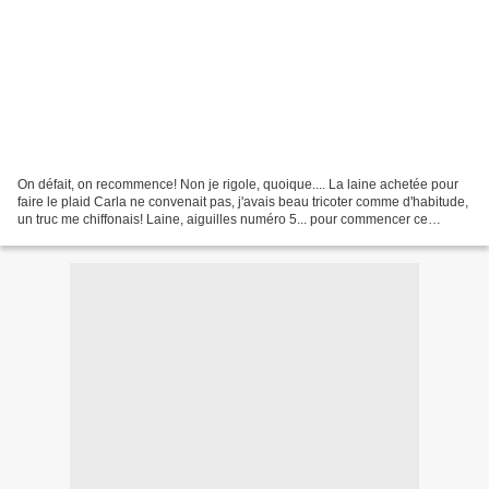
On défait, on recommence! Non je rigole, quoique.... La laine achetée pour
faire le plaid Carla ne convenait pas, j'avais beau tricoter comme d'habitude,
un truc me chiffonais! Laine, aiguilles numéro 5... pour commencer ce
nouveau plaid, j'ai pris la...