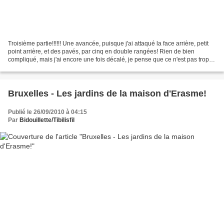
Troisième partie!!!!!! Une avancée, puisque j'ai attaqué la face arrière, petit
point arrière, et des pavés, par cinq en double rangées! Rien de bien
compliqué, mais j'ai encore une fois décalé, je pense que ce n'est pas trop
visible.... Et les deux faces,...
Bruxelles - Les jardins de la maison d'Erasme!
Publié le 26/09/2010 à 04:15
Par
Bidouillette/Tibilisfil