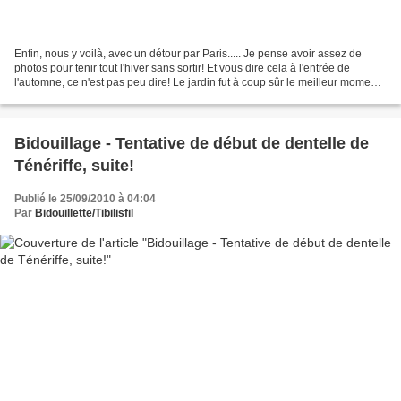
Enfin, nous y voilà, avec un détour par Paris..... Je pense avoir assez de
photos pour tenir tout l'hiver sans sortir! Et vous dire cela à l'entrée de
l'automne, ce n'est pas peu dire! Le jardin fut à coup sûr le meilleur moment
de ma visite, vous l'aurez...
Bidouillage - Tentative de début de dentelle de
Ténériffe, suite!
Publié le 25/09/2010 à 04:04
Par
Bidouillette/Tibilisfil