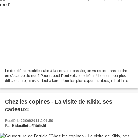
Le deuxième modèle suite à la semaine passée, on va rester dans l'ordre....
on s'occupe du neuf! Pour rappel Dont voici le schéma! Il est un peu plus
difficile à lire, mais surtout à faire. Pour les plus expérimentées, il faut faire le
premier rang en...
Chez les copines - La visite de Kikix, ses
cadeaux!
Publié le 22/06/2011 à 06:50
Par
Bidouillette/Tibilisfil