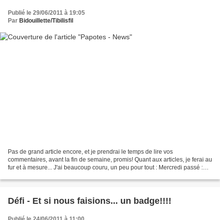
Publié le 29/06/2011 à 19:05
Par
Bidouillette/Tibilisfil
Pas de grand article encore, et je prendrai le temps de lire vos
commentaires, avant la fin de semaine, promis! Quant aux articles, je ferai au
fur et à mesure... J'ai beaucoup couru, un peu pour tout : Mercredi passé :
Brugman Jeudi passé : retour Brugman...
Défi - Et si nous faisions... un badge!!!!
Publié le 24/06/2011 à 11:00