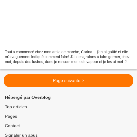
Tout a commencé chez mon amie de marche, Carina.... j'en ai goûté et elle
m'a vaguement indiqué comment faire! J'ai des graines à faire germer, chez
moi, depuis des lustres, donc je ressors mon cuit-vapeur et je les ai met. Je
vais me procurer un petit...
Page suivante >
Hébergé par Overblog
Top articles
Pages
Contact
Signaler un abus