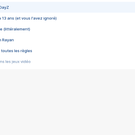
 DayZ
 a 13 ans (et vous l'avez ignoré)
e (littéralement)
im Rayan
 toutes les règles
s les jeux vidéo
us choquant de Rockstar ? - Le scandale BULLY
e plus moche de Steam
du RÊVE tourne au CAUCHEMAR
pendant 8 heures
it… à tort
umiliés par un jeu vidéo