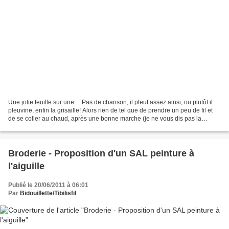
Une jolie feuille sur une ... Pas de chanson, il pleut assez ainsi, ou plutôt il
pleuvine, enfin la grisaille! Alors rien de tel que de prendre un peu de fil et
de se coller au chaud, après une bonne marche (je ne vous dis pas la
journée d'hier, marche...
Broderie - Proposition d'un SAL peinture à
l'aiguille
Publié le 20/06/2011 à 06:01
Par
Bidouillette/Tibilisfil