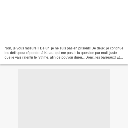
Non, je vous rassure!!! De un, je ne suis pas en prison!!! De deux, je continue
les défis pour répondre à Katara qui me posait la question par mail, juste
que je vais ralentir le rythme, afin de pouvoir durer... Donc, les barreaux! Et
ne me dites-pas...