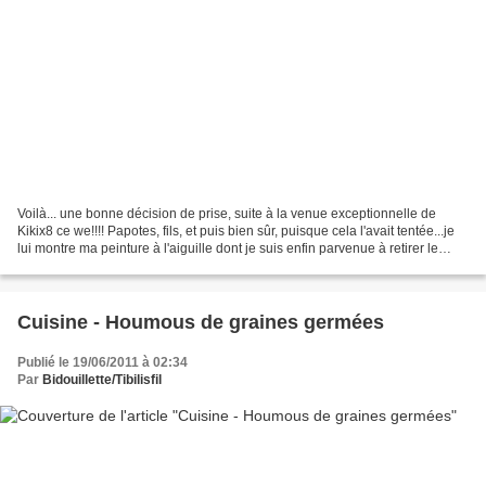
Voilà... une bonne décision de prise, suite à la venue exceptionnelle de
Kikix8 ce we!!!! Papotes, fils, et puis bien sûr, puisque cela l'avait tentée...je
lui montre ma peinture à l'aiguille dont je suis enfin parvenue à retirer le
dessin du rond au...
Cuisine - Houmous de graines germées
Publié le 19/06/2011 à 02:34
Par
Bidouillette/Tibilisfil