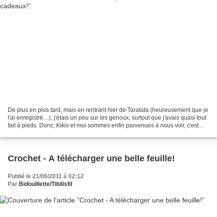
De plus en plus tard, mais en rentrant hier de Taratata (heureusement que je
l'ai enregistré....), j'étais un peu sur les genoux, surtout que j'avais quasi tout
fait à pieds. Donc, Kikix et moi sommes enfin parvenues à nous voir, c'est
que côté copinettes,...
Crochet - A télécharger une belle feuille!
Publié le 21/06/2011 à 02:12
Par
Bidouillette/Tibilisfil