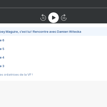
bey Maguire, c'est lui ! Rencontre avec Damien Witecka
e 6
e 5
e 4
e 3
s créatrices de la VF !
e 2
e 1
e Mektoub My Love arrive enfin ! Rencontre avec Shaïn Boumedine et Sal