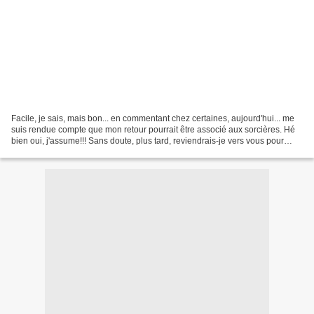
Facile, je sais, mais bon... en commentant chez certaines, aujourd'hui... me
suis rendue compte que mon retour pourrait être associé aux sorcières. Hé
bien oui, j'assume!!! Sans doute, plus tard, reviendrais-je vers vous pour
vous expliquer un peu le...