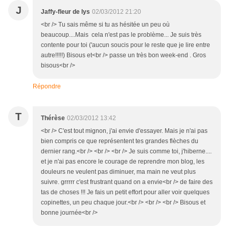
J
Jaffy-fleur de lys
02/03/2012 21:20
<br /> Tu sais même si tu as hésitée un peu où
beaucoup....Mais cela n'est pas le problème... Je suis très
contente pour toi ('aucun soucis pour le reste que je lire entre
autre!!!!!) Bisous et<br /> passe un très bon week-end . Gros
bisous<br />
Répondre
T
Thérèse
02/03/2012 13:42
<br /> C'est tout mignon, j'ai envie d'essayer. Mais je n'ai pas
bien compris ce que représentent tes grandes flèches du
dernier rang.<br /> <br /> <br /> Je suis comme toi, j'hiberne....
et je n'ai pas encore le courage de reprendre mon blog, les
douleurs ne veulent pas diminuer, ma main ne veut plus
suivre. grrrrr c'est frustrant quand on a envie<br /> de faire des
tas de choses !!! Je fais un petit effort pour aller voir quelques
copinettes, un peu chaque jour.<br /> <br /> <br /> Bisous et
bonne journée<br />