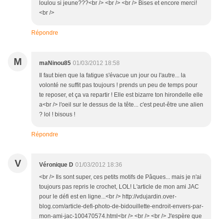
loulou si jeune???<br /> <br /> <br /> Bises et encore merci!
<br />
Répondre
M
maNinou85
01/03/2012 18:58
Il faut bien que la fatigue s'évacue un jour ou l'autre... la
volonté ne suffit pas toujours ! prends un peu de temps pour
te reposer, et ça va repartir ! Elle est bizarre ton hirondelle elle
a<br /> l'oeil sur le dessus de la tête... c'est peut-être une alien
? lol ! bisous !
Répondre
V
Véronique D
01/03/2012 18:36
<br /> Ils sont super, ces petits motifs de Pâques... mais je n'ai
toujours pas repris le crochet, LOL! L'article de mon ami JAC
pour le défi est en ligne...<br /> http://vdujardin.over-
blog.com/article-defi-photo-de-bidouillette-endroit-envers-par-
mon-ami-jac-100470574.html<br /> <br /> <br /> J'espère que