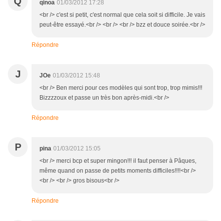
Q
qinoa
01/03/2012 17:28
<br /> c'est si petit, c'est normal que cela soit si difficile. Je vais
peut-être essayé.<br /> <br /> <br /> bzz et douce soirée.<br />
Répondre
J
JOe
01/03/2012 15:48
<br /> Ben merci pour ces modèles qui sont trop, trop mimis!!!
Bizzzzoux et passe un très bon après-midi.<br />
Répondre
P
pina
01/03/2012 15:05
<br /> merci bcp et super mingon!!! il faut penser à Pâques,
même quand on passe de petits moments difficiles!!!!<br />
<br /> <br /> gros bisous<br />
Répondre