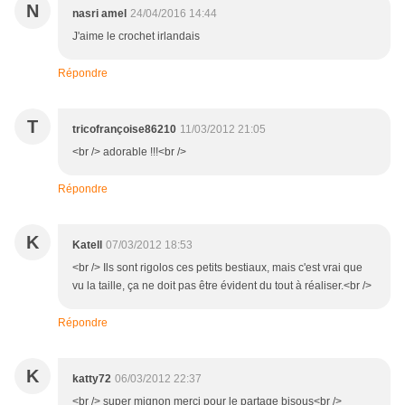
N
nasri amel
24/04/2016 14:44
J'aime le crochet irlandais
Répondre
T
tricofrançoise86210
11/03/2012 21:05
<br /> adorable !!!<br />
Répondre
K
Katell
07/03/2012 18:53
<br /> Ils sont rigolos ces petits bestiaux, mais c'est vrai que
vu la taille, ça ne doit pas être évident du tout à réaliser.<br />
Répondre
K
katty72
06/03/2012 22:37
<br /> super mignon merci pour le partage bisous<br />