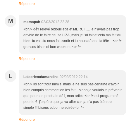
Répondre
M
mamapah
02/03/2012 22:28
<br /> défi relevé bidouillette et MERCI...... je n'avais pas trop
envbie de le faire cause LIZA, mais je l'ai fait et cela ma fait du
bien! tu vois tu nous fais sortir et tu nous détend la tête....<br />
grosses bises et bon weekend<br />
Répondre
L
Lolo tricotdamandine
02/03/2012 22:14
<br /> ils sont tout mimis, mais je ne suis pas certaine d'avoir
bien compris comment on les fait... sinon je voulais te prévenir
que pour ton prochain défi, mon article<br /> est programmé
pour le 6, j'espère que ça va aller car ça n'a pas été trop
simple !!! bisous et bonne soirée<br />
Répondre