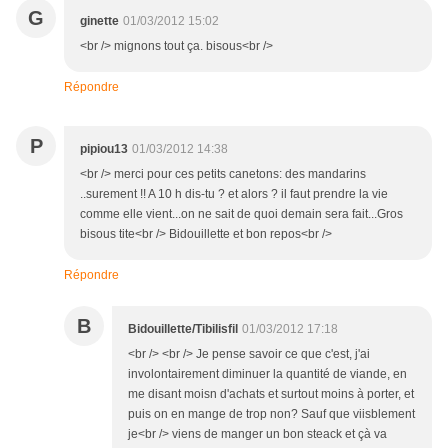
G
ginette
01/03/2012 15:02
<br /> mignons tout ça. bisous<br />
Répondre
P
pipiou13
01/03/2012 14:38
<br /> merci pour ces petits canetons: des mandarins
..surement !! A 10 h dis-tu ? et alors ? il faut prendre la vie
comme elle vient...on ne sait de quoi demain sera fait...Gros
bisous tite<br /> Bidouillette et bon repos<br />
Répondre
B
Bidouillette/Tibilisfil
01/03/2012 17:18
<br /> <br /> Je pense savoir ce que c'est, j'ai
involontairement diminuer la quantité de viande, en
me disant moisn d'achats et surtout moins à porter, et
puis on en mange de trop non? Sauf que viisblement
je<br /> viens de manger un bon steack et çà va