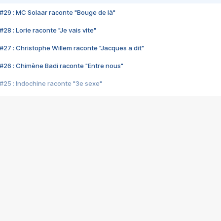
#29 : MC Solaar raconte "Bouge de là"
28 : Lorie raconte "Je vais vite"
#27 : Christophe Willem raconte "Jacques a dit"
#26 : Chimène Badi raconte "Entre nous"
#25 : Indochine raconte "3e sexe"
#24 : Zaho raconte "C'est chelou"
#23 : Patrick Bruel raconte "Au café des délices"
#22 : Kyo raconte "Le chemin"
#21 : Nolwenn Leroy raconte "Cassé"
#20 : Patrick Hernandez raconte "Born to be alive"
#19 : Lorie raconte "Près de moi"
#18 : Michael Jones raconte "A nos actes manqués" (avec Jean-Jacque