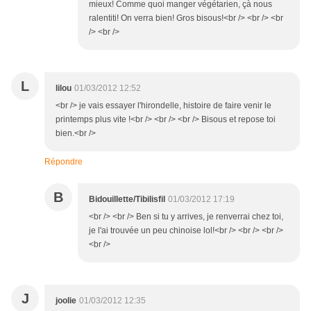
mieux! Comme quoi manger végétarien, çà nous
ralentiti! On verra bien! Gros bisous!<br /> <br /> <br
/> <br />
L
lilou
01/03/2012 12:52
<br /> je vais essayer l'hirondelle, histoire de faire venir le
printemps plus vite !<br /> <br /> <br /> Bisous et repose toi
bien.<br />
Répondre
B
Bidouillette/Tibilisfil
01/03/2012 17:19
<br /> <br /> Ben si tu y arrives, je renverrai chez toi,
je l'ai trouvée un peu chinoise lol!<br /> <br /> <br />
<br />
J
joolie
01/03/2012 12:35