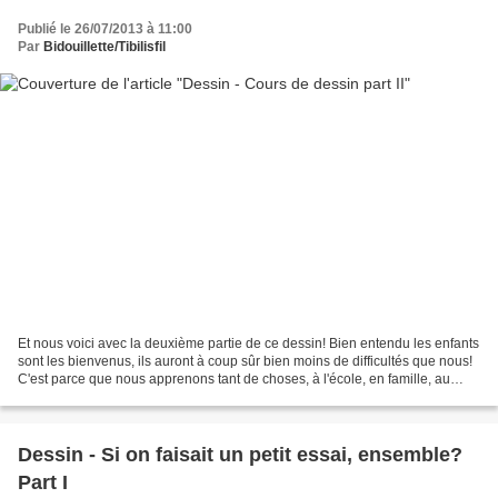
Publié le 26/07/2013 à 11:00
Par
Bidouillette/Tibilisfil
Et nous voici avec la deuxième partie de ce dessin! Bien entendu les enfants
sont les bienvenus, ils auront à coup sûr bien moins de difficultés que nous!
C'est parce que nous apprenons tant de choses, à l'école, en famille, au
travail, que nous formatons...
Dessin - Si on faisait un petit essai, ensemble?
Part I