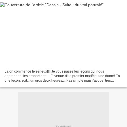
Là on commence le sérieux!!!! Je vous passe les leçons qui nous
apprennent les proportions.... Et venue d'un premier modèle, une dame! En
une leçon, soit... un gros deux heures.... Pas simple mais j'avoue, très
humblement, avoir été la seule à avoir réussi...