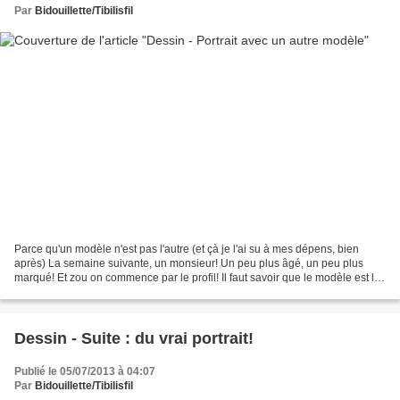
Par
Bidouillette/Tibilisfil
Parce qu'un modèle n'est pas l'autre (et çà je l'ai su à mes dépens, bien
après) La semaine suivante, un monsieur! Un peu plus âgé, un peu plus
marqué! Et zou on commence par le profil! Il faut savoir que le modèle est là
pour un bon deux heures et qu'on...
Dessin - Suite : du vrai portrait!
Publié le 05/07/2013 à 04:07
Par
Bidouillette/Tibilisfil