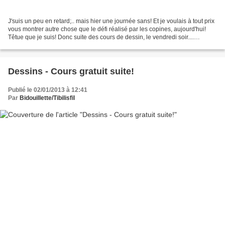
J'suis un peu en retard;.. mais hier une journée sans! Et je voulais à tout prix
vous montrer autre chose que le défi réalisé par les copines, aujourd'hui!
Têtue que je suis! Donc suite des cours de dessin, le vendredi soir....
Sérieusement, je ne suis...
Dessins - Cours gratuit suite!
Publié le 02/01/2013 à 12:41
Par
Bidouillette/Tibilisfil