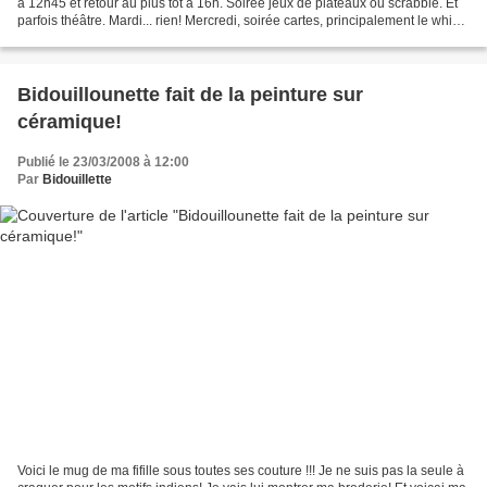
à 12h45 et retour au plus tôt à 16h. Soirée jeux de plateaux ou scrabble. Et
parfois théâtre. Mardi... rien! Mercredi, soirée cartes, principalement le whist.
Jeudi, aie aie...
Bidouillounette fait de la peinture sur
céramique!
Publié le 23/03/2008 à 12:00
Par
Bidouillette
Voici le mug de ma fifille sous toutes ses couture !!! Je ne suis pas la seule à