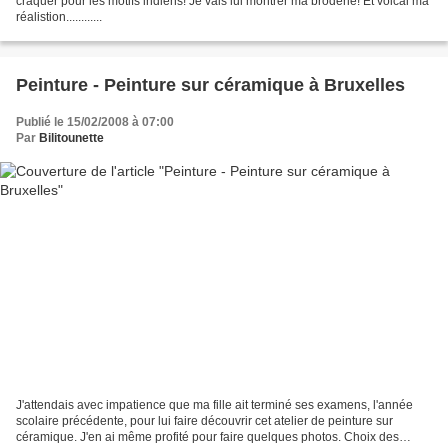
craquer pour les motifs indiens! Je vais lui montrer ma broderie! Et voicai ma
réalistion............
Peinture - Peinture sur céramique à Bruxelles
Publié le 15/02/2008 à 07:00
Par
Bilitounette
J'attendais avec impatience que ma fille ait terminé ses examens, l'année
scolaire précédente, pour lui faire découvrir cet atelier de peinture sur
céramique. J'en ai même profité pour faire quelques photos. Choix des